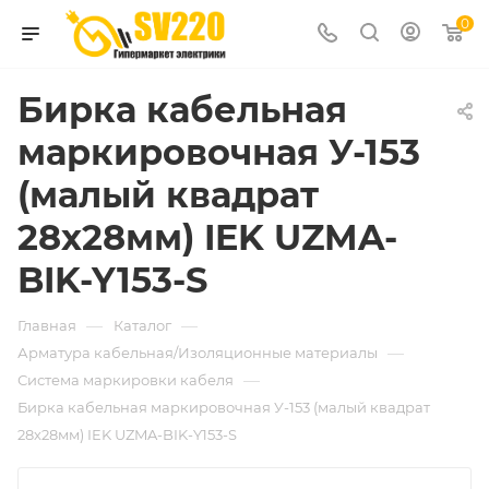
0
Бирка кабельная
маркировочная У-153
(малый квадрат
28х28мм) IEK UZMA-
BIK-Y153-S
—
—
Главная
Каталог
—
Арматура кабельная/Изоляционные материалы
—
Система маркировки кабеля
Бирка кабельная маркировочная У-153 (малый квадрат
28х28мм) IEK UZMA-BIK-Y153-S