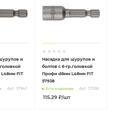
 шурупов и
Насадка для шурупов и
.головкой
болтов с 6-гр.головкой
 L48мм FIT
Профи d8мм L48мм FIT
57938
Арт.: 57940
Арт.: 57938
и
Есть в наличии
115.29
₽
/шт