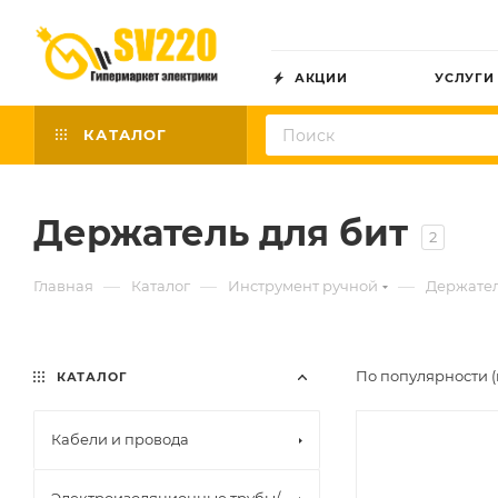
АКЦИИ
УСЛУГИ
КАТАЛОГ
Держатель для бит
2
—
—
—
Главная
Каталог
Инструмент ручной
Держател
По популярности (
КАТАЛОГ
Кабели и провода