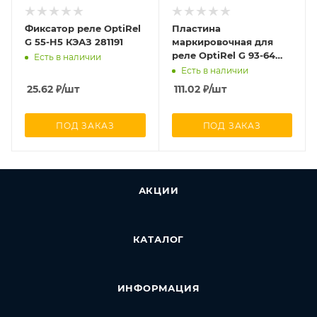
Фиксатор реле OptiRel
Пластина
G 55-H5 КЭАЗ 281191
маркировочная для
реле OptiRel G 93-64
Есть в наличии
КЭАЗ 281154
Есть в наличии
25.62
₽
/шт
111.02
₽
/шт
ПОД ЗАКАЗ
ПОД ЗАКАЗ
АКЦИИ
КАТАЛОГ
ИНФОРМАЦИЯ