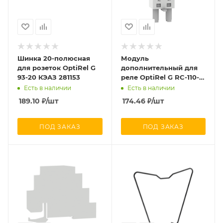
Шинка 20-полюсная
Модуль
для розеток OptiRel G
дополнительный для
93-20 КЭАЗ 281153
реле OptiRel G RC-110-
230U КЭАЗ 330353
Есть в наличии
Есть в наличии
189.10
₽
/шт
174.46
₽
/шт
ПОД ЗАКАЗ
ПОД ЗАКАЗ