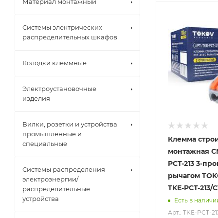
Материал монтажный
Системы электрических
распределительных шкафов
Колодки клеммные
Электроустановочные
изделия
Вилки, розетки и устройства
промышленные и
Клемма строи
специальные
монтажная СМ
PCT-213 3-пр
Системы распределения
рычагом TOK
электроэнергии/
TKE-PCT-213/
распределительные
устройства
Есть в наличи
Арт.: TKE-PCT-21