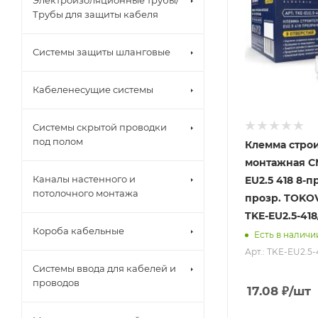
Электроизоляционные трубы/
Трубы для защиты кабеля
Системы защиты шланговые
Кабеленесущие системы
Системы скрытой проводки
под полом
Клемма строи
монтажная С
Каналы настенного и
EU2.5 418 8-
потолочного монтажа
прозр. TOKO
TKE-EU2.5-418
Короба кабельные
Есть в наличи
Арт.: TKE-EU2.5-
Системы ввода для кабелей и
проводов
17.08
₽
/шт