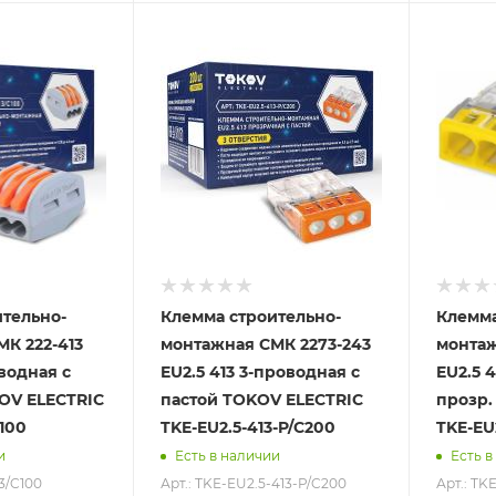
тельно-
Клемма строительно-
Клемма
К 222-413
монтажная СМК 2273-243
монтаж
оводная с
EU2.5 413 3-проводная с
EU2.5 
OV ELECTRIC
пастой TOKOV ELECTRIC
прозр.
C100
TKE-EU2.5-413-P/C200
TKE-EU
и
Есть в наличии
Есть в
3/C100
Арт.: TKE-EU2.5-413-P/C200
Арт.: TK