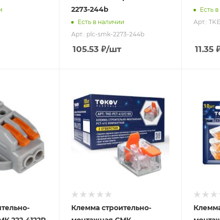
2273-244b
и
Есть в
Арт.: TK
Есть в наличии
Арт.: plc-smk-2273-244b
105.53
₽
/шт
11.35
тельно-
Клемма строительно-
Клемма