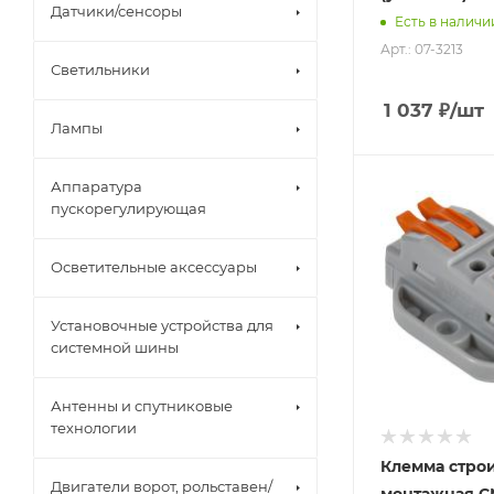
Датчики/сенсоры
Есть в наличи
Арт.: 07-3213
Светильники
1 037
₽
/шт
Лампы
Аппаратура
пускорегулирующая
Осветительные аксессуары
Установочные устройства для
системной шины
Антенны и спутниковые
технологии
Клемма строи
Двигатели ворот, рольставен/