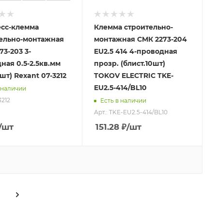
сс-клемма
Клемма строительно-
ельно-монтажная
монтажная СМК 2273-204
73-203 3-
EU2.5 414 4-проводная
ная 0.5-2.5кв.мм
прозр. (блист.10шт)
шт) Rexant 07-3212
TOKOV ELECTRIC TKE-
EU2.5-414/BL10
 наличии
3212
Есть в наличии
Арт.: TKE-EU2.5-414/BL10
/шт
151.28
₽
/шт