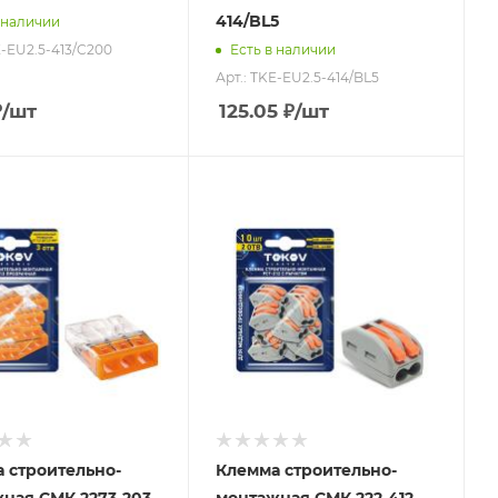
414/BL5
 наличии
E-EU2.5-413/C200
Есть в наличии
Арт.: TKE-EU2.5-414/BL5
₽
/шт
125.05
₽
/шт
 строительно-
Клемма строительно-