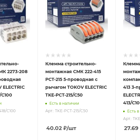
тельно-
Клемма строительно-
Клемма
МК 2273-208
монтажная СМК 222-415
монта
проводная
PCT-215 5-проводная с
компак
V ELECTRIC
рычагом TOKOV ELECTRIC
413 3-
/C100
TKE-PCT-215/C50
ELECTR
413/C1
и
Есть в наличии
418/C100
Арт.: TKE-PCT-215/C50
Есть в
Арт.: TK
40.02
₽
/шт
27.69