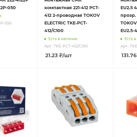
К 222-4122P
монтажная СМК
монтаж
22P-050
компактная 221-412 PCT-
EU2.5 
412 2-проводная TOKOV
прозр. 
и
ELECTRIC TKE-PCT-
TOKOV 
2P-050
412/C100
EU2.5-4
Есть в наличии
Есть в
Арт.: TKE-PCT-412/C100
Арт.: TK
21.23
₽
/шт
131.76