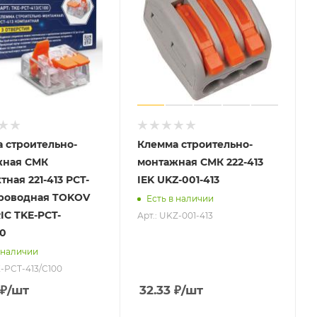
 строительно-
Клемма строительно-
жная СМК
монтажная СМК 222-413
тная 221-413 PCT-
IEK UKZ-001-413
проводная TOKOV
Есть в наличии
IC TKE-PCT-
Арт.: UKZ-001-413
00
 наличии
E-PCT-413/C100
₽
/шт
32.33
₽
/шт