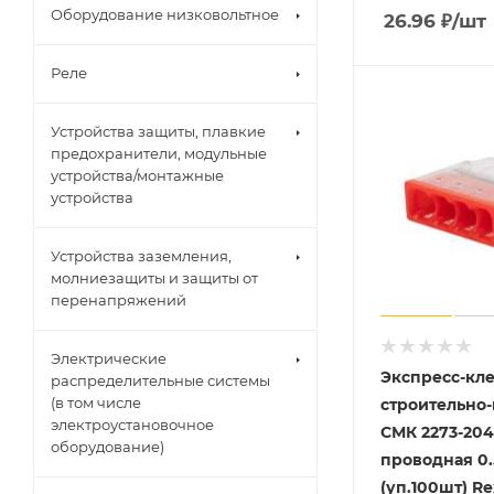
Оборудование низковольтное
26.96
₽
/шт
Реле
Устройства защиты, плавкие
предохранители, модульные
устройства/монтажные
устройства
Устройства заземления,
молниезащиты и защиты от
перенапряжений
Электрические
Экспресс-кл
распределительные системы
(в том числе
строительно
электроустановочное
СМК 2273-204
оборудование)
проводная 0.
(уп.100шт) Re