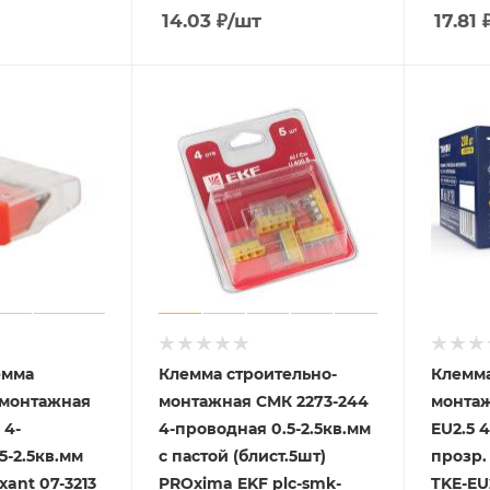
14.03
₽
/шт
17.81
емма
Клемма строительно-
Клемма
-монтажная
монтажная СМК 2273-244
монтаж
 4-
4-проводная 0.5-2.5кв.мм
EU2.5 
5-2.5кв.мм
с пастой (блист.5шт)
прозр.
xant 07-3213
PROxima EKF plc-smk-
TKE-EU