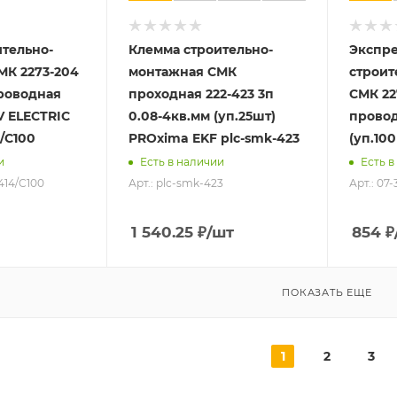
тельно-
Клемма строительно-
Экспре
МК 2273-204
монтажная СМК
строит
проводная
проходная 222-423 3п
СМК 22
V ELECTRIC
0.08-4кв.мм (уп.25шт)
провод
4/C100
PROxima EKF plc-smk-423
(уп.100
и
Есть в наличии
Есть в
414/C100
Арт.: plc-smk-423
Арт.: 07-
1 540.25
₽
/шт
854
₽
ПОКАЗАТЬ ЕЩЕ
1
2
3