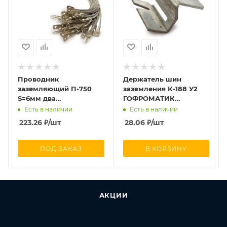
Проводник
Держатель шин
заземляющий П-750
заземления К-188 У2
S=6мм два
ГОФРОМАТИК
наконечника
zeta50110
Есть в наличии
Есть в наличии
ГОФРОМАТИК zeta11230
223.26
₽
/шт
28.06
₽
/шт
ПОД ЗАКАЗ
В КОРЗИНУ
АКЦИИ