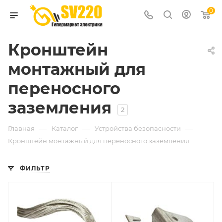
0
Кронштейн
монтажный для
переносного
заземления
2
—
—
—
Главная
Каталог
Устройства безопасности
Кронштейн монтажный для переносного заземления
ФИЛЬТР