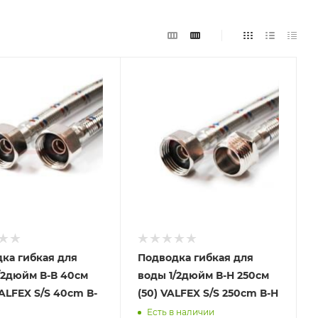
ка гибкая для
Подводка гибкая для
/2дюйм В-В 40см
воды 1/2дюйм В-Н 250см
VALFEX S/S 40сm В-
(50) VALFEX S/S 250сm В-Н
Есть в наличии