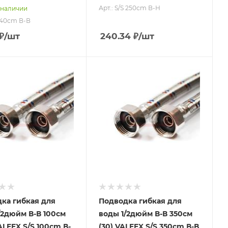
Арт.: S/S 250сm В-Н
 наличии
S 40сm В-В
₽
/шт
240.34
₽
/шт
ка гибкая для
Подводка гибкая для
/2дюйм В-В 100см
воды 1/2дюйм В-В 350см
ALFEX S/S 100сm В-
(30) VALFEX S/S 350сm В-В