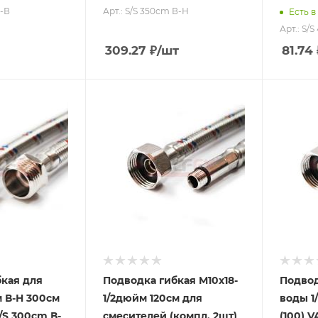
В-В
Арт.: S/S 350сm В-Н
Есть в
Арт.: S/
309.27
₽
/шт
81.74
кая для
Подводка гибкая М10х18-
Подвод
 В-Н 300см
1/2дюйм 120см для
воды 1
/S 300сm В-
смесителей (компл. 2шт)
(100) V