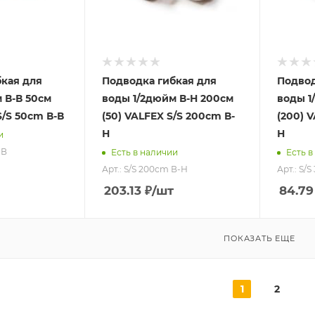
кая для
Подводка гибкая для
Подвод
 В-В 50см
воды 1/2дюйм В-Н 200см
воды 1
S/S 50сm В-В
(50) VALFEX S/S 200сm В-
(200) 
Н
Н
и
-В
Есть в наличии
Есть в
Арт.: S/S 200сm В-Н
Арт.: S/
203.13
₽
/шт
84.79
ПОКАЗАТЬ ЕЩЕ
1
2