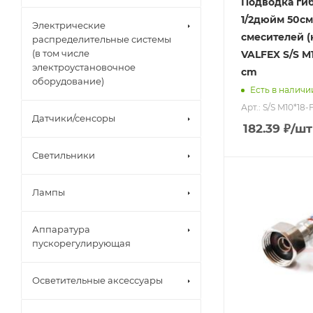
Подводка гиб
1/2дюйм 50см
Электрические
смесителей (
распределительные системы
(в том числе
VALFEX S/S M1
электроустановочное
сm
оборудование)
Есть в наличи
Арт.: S/S M10*18-
Датчики/сенсоры
182.39
₽
/шт
Светильники
Лампы
Аппаратура
пускорегулирующая
Осветительные аксессуары