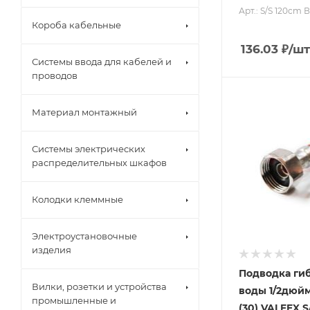
Арт.: S/S 120сm 
Короба кабельные
136.03
₽
/шт
Системы ввода для кабелей и
проводов
Материал монтажный
Системы электрических
распределительных шкафов
Колодки клеммные
Электроустановочные
изделия
Подводка гиб
Вилки, розетки и устройства
воды 1/2дюйм
промышленные и
(30) VALFEX S