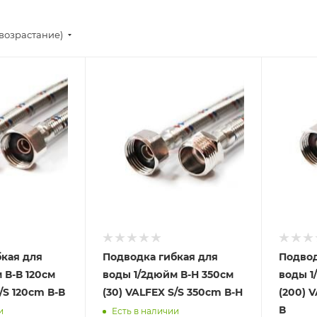
возрастание)
кая для
Подводка гибкая для
Подвод
 В-В 120см
воды 1/2дюйм В-Н 350см
воды 1
/S 120сm В-В
(30) VALFEX S/S 350сm В-Н
(200) 
В
и
Есть в наличии