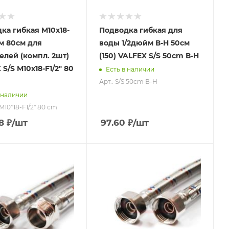
ка гибкая М10х18-
Подводка гибкая для
м 80см для
воды 1/2дюйм В-Н 50см
елей (компл. 2шт)
(150) VALFEX S/S 50сm В-Н
S/S M10х18-F1/2" 80
Есть в наличии
Арт.: S/S 50сm В-Н
 наличии
 M10*18-F1/2" 80 сm
8
₽
/шт
97.60
₽
/шт