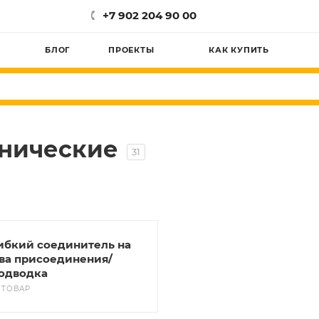
+7 902 204 90 00
БЛОГ
ПРОЕКТЫ
КАК КУПИТЬ
хнические
31
ибкий соединитель на
ва присоединения/
одводка
1 ТОВАР