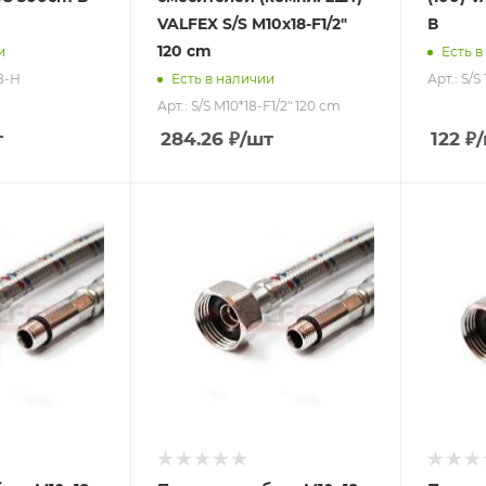
VALFEX S/S M10х18-F1/2"
В
120 сm
и
Есть в
В-Н
Арт.: S/
Есть в наличии
Арт.: S/S M10*18-F1/2" 120 сm
т
284.26
₽
/шт
122
₽