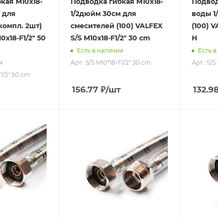
кая М10х18-
Подводка гибкая М10х18-
Подвод
 для
1/2дюйм 30см для
воды 1
компл. 2шт)
смесителей (100) VALFEX
(100) V
0х18-F1/2" 50
S/S M10х18-F1/2" 30 сm
Н
Есть в наличии
Есть в
Арт.: S/S M10*18-F1/2" 30 сm
Арт.: S/
и
F1/2" 50 сm
156.77
₽
/шт
132.9