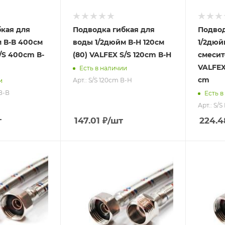
кая для
Подводка гибкая для
Подвод
 В-В 400см
воды 1/2дюйм В-Н 120см
1/2дюй
S/S 400сm В-
(80) VALFEX S/S 120сm В-Н
смесит
VALFEX 
Есть в наличии
сm
Арт.: S/S 120сm В-Н
и
В-В
Есть в
Арт.: S/S
т
147.01
₽
/шт
224.4