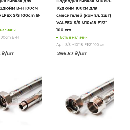
ка гибкая для
Подводка гибкая М10х18-
/2дюйм В-Н 100см
1/2дюйм 100см для
ALFEX S/S 100сm В-
смесителей (компл. 2шт)
VALFEX S/S M10х18-F1/2"
100 сm
 наличии
S 100сm В-Н
Есть в наличии
Арт.: S/S M10*18-F1/2" 100 сm
8
₽
/шт
266.57
₽
/шт