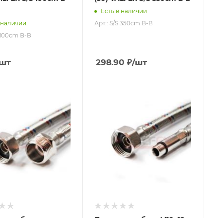
Есть в наличии
Арт.: S/S 350сm В-В
 наличии
S 100сm В-В
/шт
298.90
₽
/шт