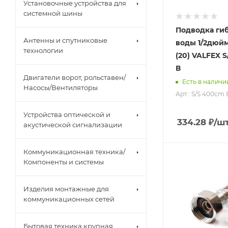
Установочные устройства для
системной шины
Подводка гиб
Антенны и спутниковые
воды 1/2дюйм
технологии
(20) VALFEX 
В
Двигатели ворот, рольставен/
Есть в наличи
Насосы/Вентиляторы
Арт.: S/S 400сm 
Устройства оптической и
334.28
₽
/ш
акустической сигнализации
Коммуникационная техника/
Компоненты и системы
Изделия монтажные для
коммуникационных сетей
Бытовая техника крупная