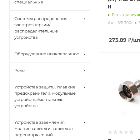
специальные
Н
Есть в наличи
Системы распределения
Арт.: S/S 300сm 
электроэнергии/
распределительные
устройства
273.89
₽
/ш
Оборудование низковольтное
Реле
Устройства защиты, плавкие
предохранители, модульные
устройства/монтажные
устройства
Устройства заземления,
молниезащиты и защиты от
перенапряжений