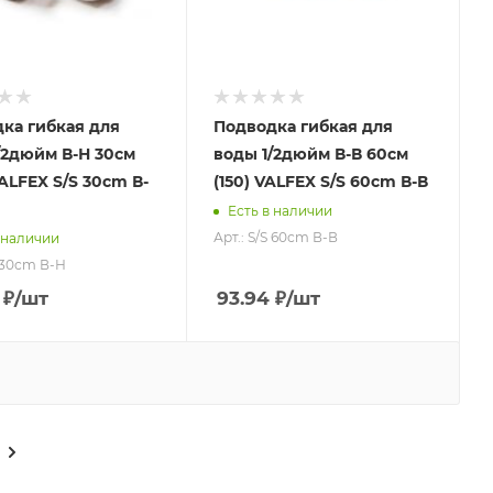
ка гибкая для
Подводка гибкая для
/2дюйм В-Н 30см
воды 1/2дюйм В-В 60см
VALFEX S/S 30сm В-
(150) VALFEX S/S 60сm В-В
Есть в наличии
Арт.: S/S 60сm В-В
 наличии
S 30сm В-Н
₽
/шт
93.94
₽
/шт