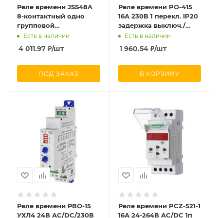
Реле времени JSS48A
Реле времени PO-415
8-контактный одно
16А 230В 1 перекл. IP20
групповой
задержка выключ./
переключатель
управ. контактом
Есть в наличии
Есть в наличии
многодиапазонной
монтаж на DIN-рейке
4 011.97
₽
/шт
1 960.54
₽
/шт
задержки питания
F&F EA02.001.018
AC/DC100V~240V
CHINT 300084
ПОД ЗАКАЗ
В КОРЗИНУ
Реле времени РВО-15
Реле времени PCZ-521-1
УХЛ4 24В AC/DC/230В
16А 24-264В AC/DC 1п