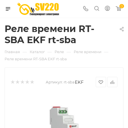
0
Реле времени RT-
SBA EKF rt-sba
—
—
—
—
Главная
Каталог
Реле
Реле времени
Реле времени RT-SBA EKF rt-sba
EKF
Артикул:
rt-sba