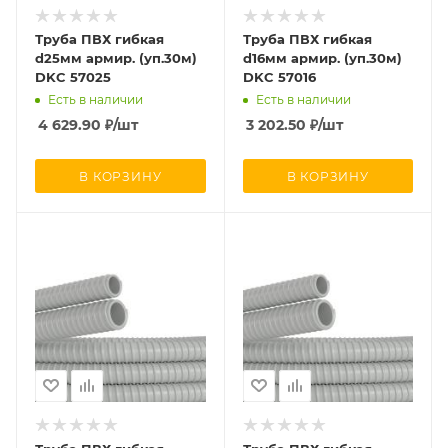
Труба ПВХ гибкая
Труба ПВХ гибкая
d25мм армир. (уп.30м)
d16мм армир. (уп.30м)
DKC 57025
DKC 57016
Есть в наличии
Есть в наличии
4 629.90
₽
/шт
3 202.50
₽
/шт
В КОРЗИНУ
В КОРЗИНУ