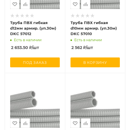
Труба ПВХ гибкая
Труба ПВХ гибкая
d12мм армир. (уп.30м)
d10мм армир. (уп.30м)
DKC 57012
DKC 57010
Есть в наличии
Есть в наличии
2 653.50
₽
/шт
2 562
₽
/шт
ПОД ЗАКАЗ
В КОРЗИНУ