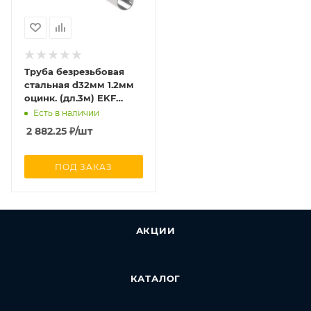
Труба безрезьбовая
стальная d32мм 1.2мм
оцинк. (дл.3м) EKF
ST323000-1.2
Есть в наличии
2 882.25
₽
/шт
ПОД ЗАКАЗ
АКЦИИ
КАТАЛОГ