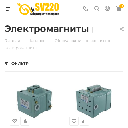
0
Электромагниты
2
—
—
—
Главная
Каталог
Оборудование низковольтное
Электромагниты
ФИЛЬТР