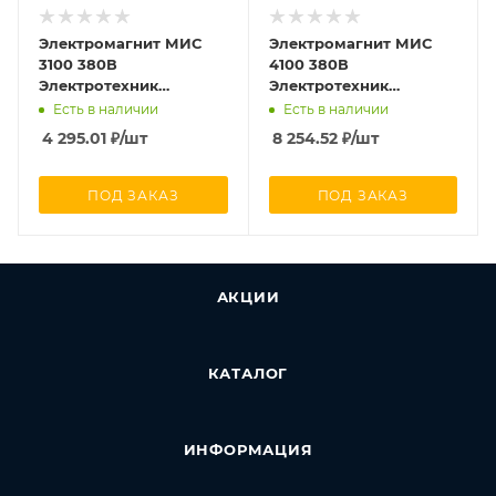
Электромагнит МИС
Электромагнит МИС
3100 380В
4100 380В
Электротехник
Электротехник
ET000776
ET054683
Есть в наличии
Есть в наличии
4 295.01
₽
/шт
8 254.52
₽
/шт
ПОД ЗАКАЗ
ПОД ЗАКАЗ
АКЦИИ
КАТАЛОГ
ИНФОРМАЦИЯ