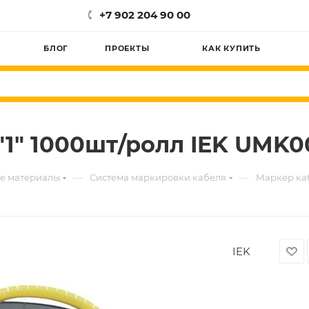
+7 902 204 90 00
БЛОГ
ПРОЕКТЫ
КАК КУПИТЬ
"1" 1000шт/ролл IEK UMK0
—
—
е материалы
Система маркировки кабеля
Маркер каб
IEK