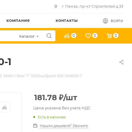
г. Пенза, пр-кт Строителей д.33
КОМПАНИЯ
КОНТАКТЫ
ВОЙТИ
0
0
0
Каталог
0-1
. МК0-1.5мм "1" 1000шт/ролл IEK UMK00-1
181.78
₽
/шт
Цена указана без учета НДС
Есть в наличии
Нашли дешевле? Звоните