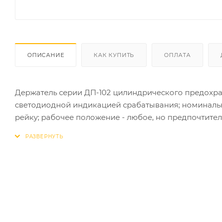
ОПИСАНИЕ
КАК КУПИТЬ
ОПЛАТА
Держатель серии ДП-102 цилиндрического предохраните
светодиодной индикацией срабатывания; номинальный 
рейку; рабочее положение - любое, но предпочтител
степень защиты – IP20. Предохранители применяются
напряжением до 500 В.