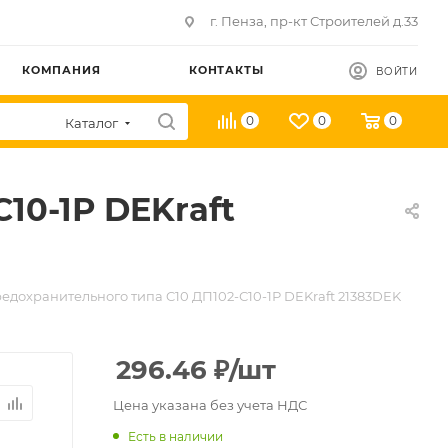
г. Пенза, пр-кт Строителей д.33
КОМПАНИЯ
КОНТАКТЫ
ВОЙТИ
0
0
0
Каталог
10-1Р DEKraft
едохранительного типа C10 ДП102-С10-1Р DEKraft 21383DEK
296.46
₽
/шт
Цена указана без учета НДС
Есть в наличии