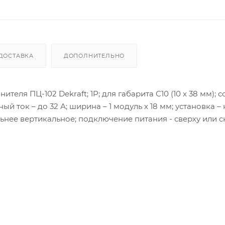
ДОСТАВКА
ДОПОЛНИТЕЛЬНО
ля ПЦ-102 Dekraft; 1P; для габарита С10 (10 x 38 мм); с
ток – до 32 А; ширина – 1 модуль х 18 мм; установка – 
ьнее вертикальное; подключение питания - сверху или с
 для защиты сетей от перегрузки и токов КЗ в сетях