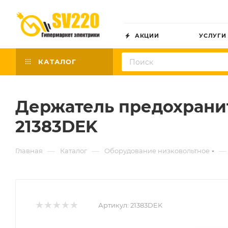
АКЦИИ
УСЛУГИ
КАТАЛОГ
Держатель предохраните
21383DEK
—
—
—
Главная
Каталог
Оборудование низковольтное
Артикул:
21383DEK