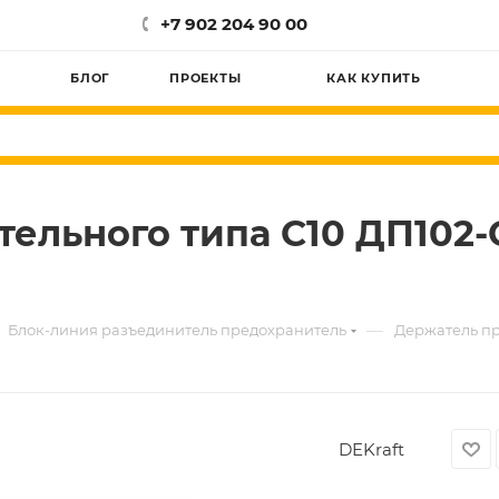
+7 902 204 90 00
БЛОГ
ПРОЕКТЫ
КАК КУПИТЬ
льного типа C10 ДП102-С
—
Блок-линия разъединитель предохранитель
Держатель пр
DEKraft