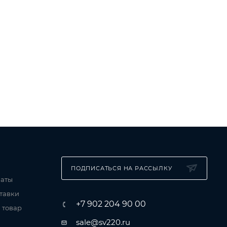
ПОДПИСАТЬСЯ НА РАССЫЛКУ
латы
тавки
+7 902 204 90 00
 товар
sale@sv220.ru