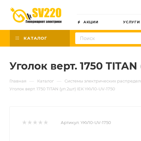
АКЦИИ
УСЛУГИ
КАТАЛОГ
Уголок верт. 1750 TITAN
—
—
Главная
Каталог
Системы электрических распреде
Уголок верт. 1750 TITAN (уп.2шт) IEK YKV10-UV-1750
Артикул:
YKV10-UV-1750