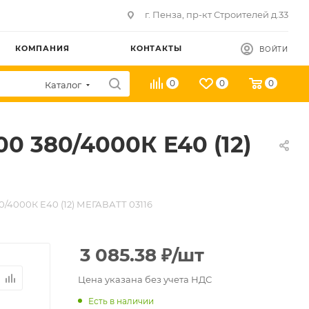
г. Пенза, пр-кт Строителей д.33
КОМПАНИЯ
КОНТАКТЫ
ВОЙТИ
0
0
0
Каталог
0 380/4000К E40 (12)
/4000К E40 (12) МЕГАВАТТ 03116
3 085.38
₽
/шт
Цена указана без учета НДС
Есть в наличии