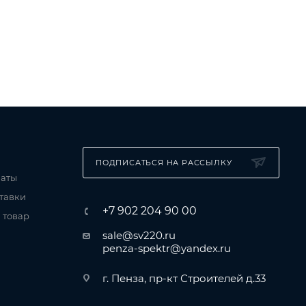
ПОДПИСАТЬСЯ НА РАССЫЛКУ
латы
тавки
+7 902 204 90 00
 товар
sale@sv220.ru
penza-spektr@yandex.ru
г. Пенза, пр-кт Строителей д.33