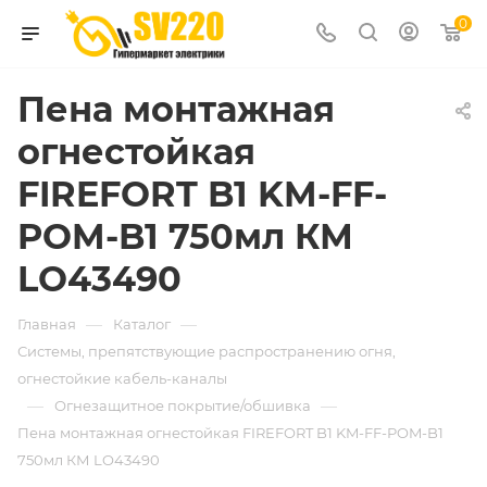
0
Пена монтажная
огнестойкая
FIREFORT B1 KM-FF-
POM-B1 750мл КМ
LO43490
—
—
Главная
Каталог
Системы, препятствующие распространению огня,
огнестойкие кабель-каналы
—
—
Огнезащитное покрытие/обшивка
Пена монтажная огнестойкая FIREFORT B1 KM-FF-POM-B1
750мл КМ LO43490