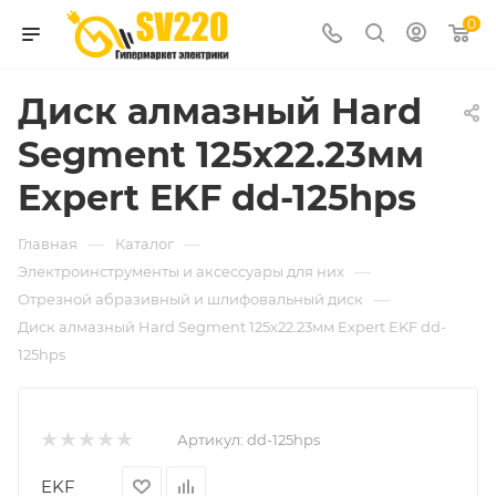
0
Диск алмазный Hard
Segment 125х22.23мм
Expert EKF dd-125hps
—
—
Главная
Каталог
—
Электроинструменты и аксессуары для них
—
Отрезной абразивный и шлифовальный диск
Диск алмазный Hard Segment 125х22.23мм Expert EKF dd-
125hps
Артикул:
dd-125hps
EKF