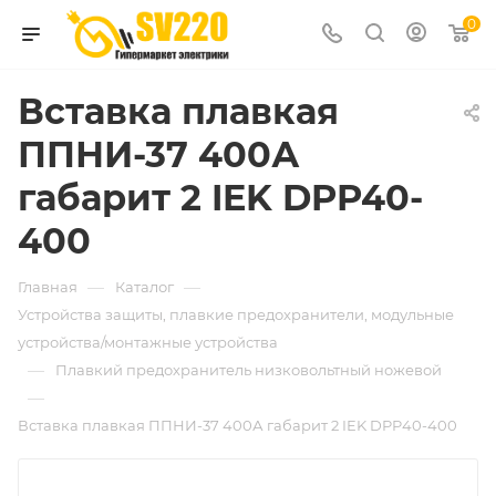
0
Вставка плавкая
ППНИ-37 400А
габарит 2 IEK DPP40-
400
—
—
Главная
Каталог
Устройства защиты, плавкие предохранители, модульные
устройства/монтажные устройства
—
Плавкий предохранитель низковольтный ножевой
—
Вставка плавкая ППНИ-37 400А габарит 2 IEK DPP40-400