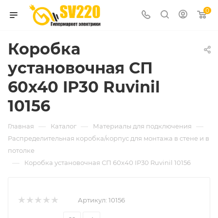
0
Коробка
установочная СП
60х40 IP30 Ruvinil
10156
—
—
—
Главная
Каталог
Материалы для подключения
Распределительная коробка/корпус для монтажа в стене и в
потолке
—
Коробка установочная СП 60х40 IP30 Ruvinil 10156
Артикул:
10156