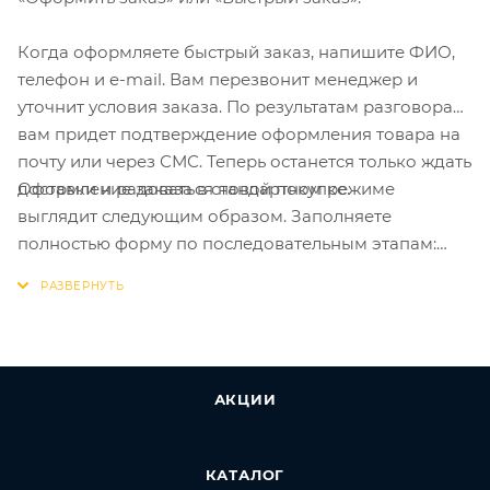
Когда оформляете быстрый заказ, напишите ФИО,
телефон и e-mail. Вам перезвонит менеджер и
уточнит условия заказа. По результатам разговора
вам придет подтверждение оформления товара на
почту или через СМС. Теперь останется только ждать
Оформление заказа в стандартном режиме
доставки и радоваться новой покупке.
выглядит следующим образом. Заполняете
полностью форму по последовательным этапам:
адрес, способ доставки, оплаты, данные о себе.
Советуем в комментарии к заказу написать
информацию, которая поможет курьеру вас найти.
Нажмите кнопку «Оформить заказ».
АКЦИИ
КАТАЛОГ