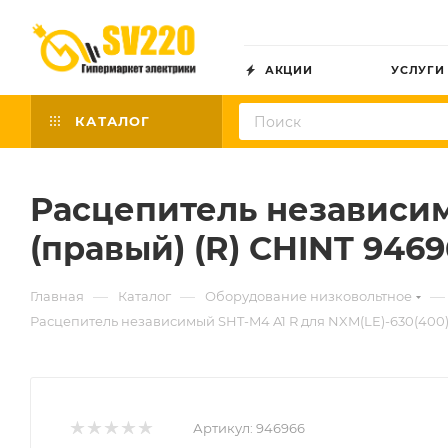
АКЦИИ
УСЛУГИ
КАТАЛОГ
Расцепитель независим
(правый) (R) CHINT 946
—
—
—
Главная
Каталог
Оборудование низковольтное
Расцепитель независимый SHT-M4 A1 R для NXM(LE)-630(400) 
Артикул:
946966