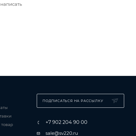
 написать
ПОДПИСАТЬСЯ НА РАССЫЛКУ
латы
тавки
+7 902 204 90 00
 товар
sale@sv220.ru