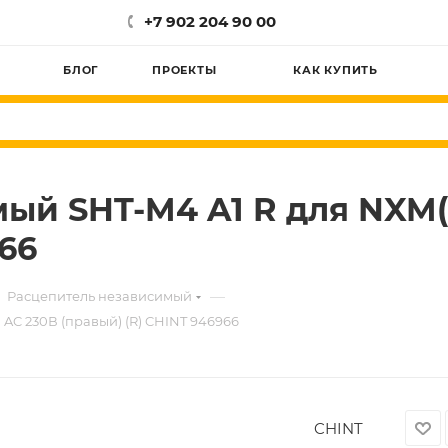
+7 902 204 90 00
БЛОГ
ПРОЕКТЫ
КАК КУПИТЬ
ый SHT-M4 A1 R для NXM(L
966
—
Расцепитель независимый
AC 230В (правый) (R) CHINT 946966
CHINT