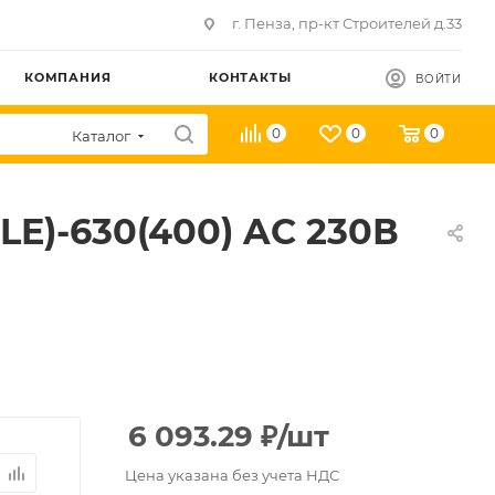
г. Пенза, пр-кт Строителей д.33
КОМПАНИЯ
КОНТАКТЫ
ВОЙТИ
0
0
0
Каталог
E)-630(400) AC 230В
6 093.29
₽
/шт
Цена указана без учета НДС