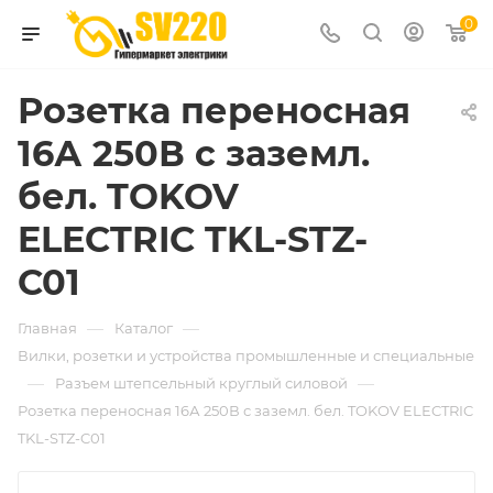
0
Розетка переносная
16А 250В с заземл.
бел. TOKOV
ELECTRIC TKL-STZ-
C01
—
—
Главная
Каталог
Вилки, розетки и устройства промышленные и специальные
—
—
Разъем штепсельный круглый силовой
Розетка переносная 16А 250В с заземл. бел. TOKOV ELECTRIC
TKL-STZ-C01