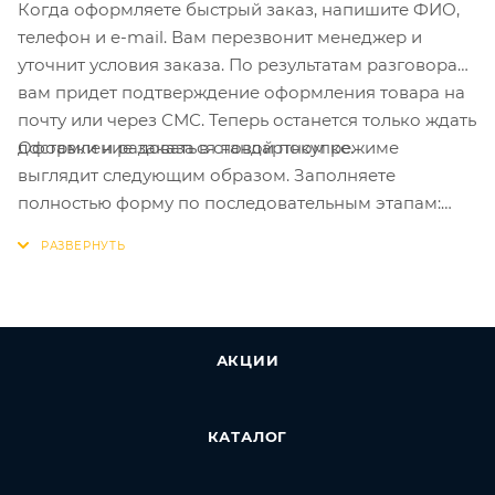
Когда оформляете быстрый заказ, напишите ФИО,
телефон и e-mail. Вам перезвонит менеджер и
уточнит условия заказа. По результатам разговора
вам придет подтверждение оформления товара на
почту или через СМС. Теперь останется только ждать
Оформление заказа в стандартном режиме
доставки и радоваться новой покупке.
выглядит следующим образом. Заполняете
полностью форму по последовательным этапам:
адрес, способ доставки, оплаты, данные о себе.
Советуем в комментарии к заказу написать
информацию, которая поможет курьеру вас найти.
Нажмите кнопку «Оформить заказ».
АКЦИИ
КАТАЛОГ