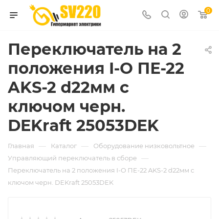
0
Переключатель на 2
положения I-O ПЕ-22
AKS-2 d22мм с
ключом черн.
DEKraft 25053DEK
—
—
—
Главная
Каталог
Оборудование низковольтное
—
Управляющий переключатель в сборе
Переключатель на 2 положения I-O ПЕ-22 AKS-2 d22мм с
ключом черн. DEKraft 25053DEK