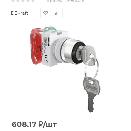
Артикул:
25053DEK
DEKraft
608.17
₽
/шт