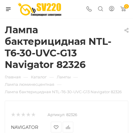
0
Лампа
бактерицидная NTL-
T6-30-UVC-G13
Navigator 82326
—
—
—
Главная
Каталог
Лампы
—
Лампа люминесцентная
Лампа бактерицидная NTL-T6-30-UVC-G13 Navigator 82326
Артикул:
82326
NAVIGATOR