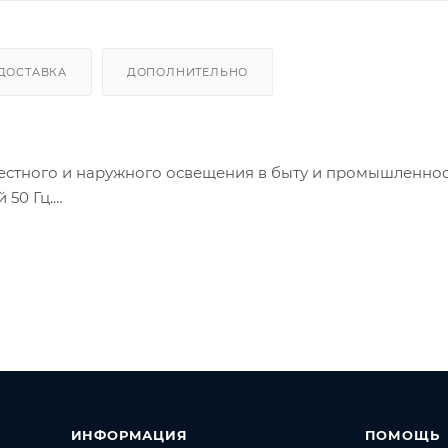
ДОСТАВКА
ДОПОЛНИТЕЛЬНО
естного и наружного освещения в быту и промышленнос
 50 Гц.
егодняшний день такие лампы являются самыми дешевыми
улирующего устройства и работают они без шума и мерц
тового цвета, заполненной инертным газом. Основу уст
которая под воздействием электрического тока начинае
СЕССУАРЫ
ИНФОРМАЦИЯ
ПОМОЩЬ