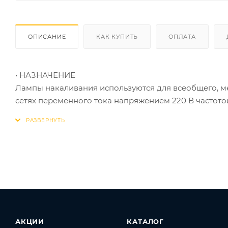
ОПИСАНИЕ
КАК КУПИТЬ
ОПЛАТА
• НАЗНАЧЕНИЕ
Лампы накаливания используются для всеобщего, м
сетях переменного тока напряжением 220 В частотой
• ОБЛАСТЬ ПРИМЕНЕНИЯ
Используются в светильниках с цоколем Е27. На с
источниками света. Они используются без пускорег
• ПРИНЦИП ДЕЙСТВИЯ
Конструкция лампы состоит из стеклянной колбы ма
составляет тело накала или вольфрамовая спираль, 
излучать свечение. Мощность ламп 40 Вт.
• ДОПОЛНИТЕЛЬНЫЕ ПРИНАДЛЕЖНОСТИ ИЛИ АК
АКЦИИ
КАТАЛОГ