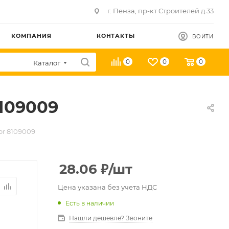
г. Пенза, пр-кт Строителей д.33
КОМПАНИЯ
КОНТАКТЫ
ВОЙТИ
0
0
0
Каталог
8109009
or 8109009
28.06
₽
/шт
Цена указана без учета НДС
Есть в наличии
Нашли дешевле? Звоните