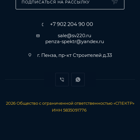
ПОДПИСАТЬСЯ НА РАССЫЛКУ
• Расширенные мультиразмерные диапазоны
опрессовки
• Опрессовка проводника поверх изолирующей
+7 902 204 90 00
манжеты
sale@sv220.ru
penza-spektr@yandex.ru
г. Пенза, пр-кт Строителей д.33
2026
Общество с ограниченной ответственностью «СПЕКТР»
ИНН 5835091776