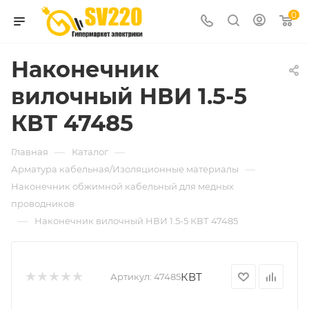
0
Наконечник
вилочный НВИ 1.5-5
КВТ 47485
—
—
Главная
Каталог
—
Арматура кабельная/Изоляционные материалы
Наконечник обжимной кабельный для медных
проводников
—
Наконечник вилочный НВИ 1.5-5 КВТ 47485
КВТ
Артикул:
47485