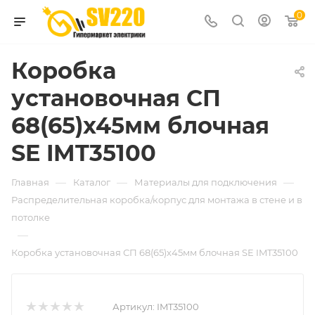
0
Коробка
установочная СП
68(65)х45мм блочная
SE IMT35100
—
—
—
Главная
Каталог
Материалы для подключения
Распределительная коробка/корпус для монтажа в стене и в
потолке
—
Коробка установочная СП 68(65)х45мм блочная SE IMT35100
Артикул:
IMT35100