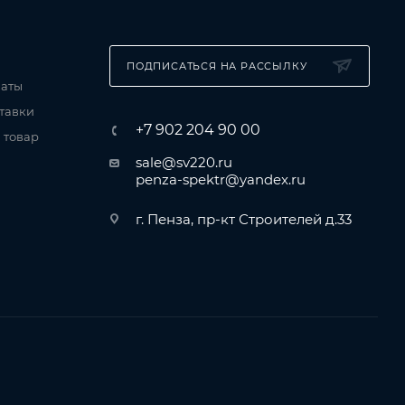
ПОДПИСАТЬСЯ НА РАССЫЛКУ
латы
тавки
+7 902 204 90 00
 товар
sale@sv220.ru
penza-spektr@yandex.ru
г. Пенза, пр-кт Строителей д.33