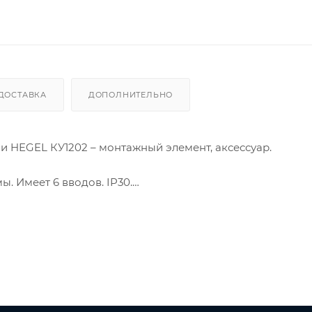
ДОСТАВКА
ДОПОЛНИТЕЛЬНО
ами HEGEL КУ1202 – монтажный элемент, аксессуар.
. Имеет 6 вводов. IP30.
лий в гипсокартоне и полой стене.