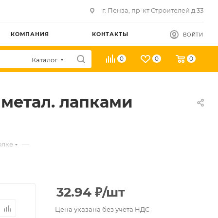
г. Пенза, пр-кт Строителей д.33
КОМПАНИЯ
КОНТАКТЫ
ВОЙТИ
0
0
0
Каталог
 метал. лапками
—
олке
32.94
₽
/шт
Цена указана без учета НДС