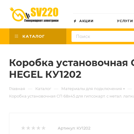
АКЦИИ
УСЛУГИ
КАТАЛОГ
Коробка установочная С
HEGEL КУ1202
—
—
—
Главная
Каталог
Материалы для подключения
Коробка установочная СП 68х45 для гипсокарт. с метал. лап
Артикул:
КУ1202