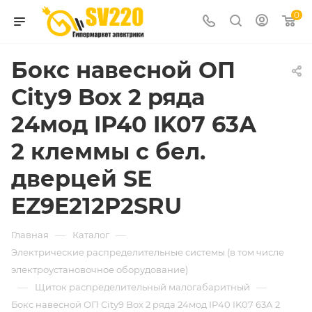
0
Бокс навесной ОП
City9 Box 2 ряда
24мод IP40 IK07 63А
2 клеммы с бел.
дверцей SE
EZ9E212P2SRU
—
—
Главная
Каталог
Электрические распределительные системы (в том числе
электроустановочное оборудование)
—
—
Щиток распределительный малогабаритный
Бокс навесной ОП City9 Box 2 ряда 24мод IP40 IK07 63А 2