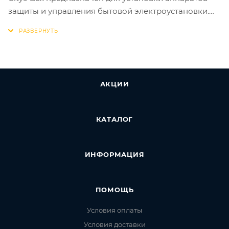
защиты и управления бытовой электроустановки.
Щиток вешается на стену, имеет 2 DIN-рейки для
установки 24 аппаратов по 18 мм. Дверь щитка -
белая, может быть установлена с правой или левой
стороны. Щит Systeme Electric City9 Box на 100%
совместим с модульным оборудованием DEKraft и
АКЦИИ
Systeme Electric).
КАТАЛОГ
ИНФОРМАЦИЯ
ПОМОЩЬ
Условия оплаты
Условия доставки