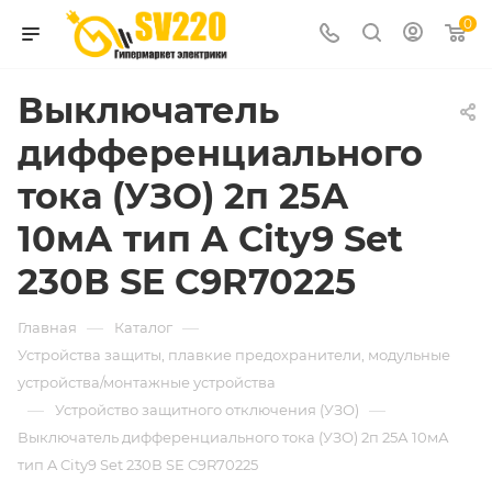
0
Выключатель
дифференциального
тока (УЗО) 2п 25А
10мА тип A City9 Set
230В SE C9R70225
—
—
Главная
Каталог
Устройства защиты, плавкие предохранители, модульные
устройства/монтажные устройства
—
—
Устройство защитного отключения (УЗО)
Выключатель дифференциального тока (УЗО) 2п 25А 10мА
тип A City9 Set 230В SE C9R70225