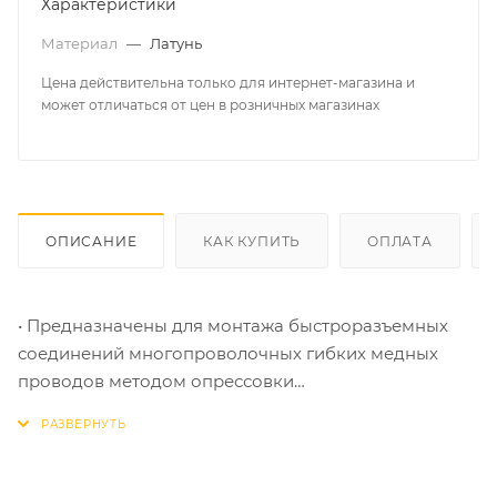
Характеристики
Материал
—
Латунь
Цена действительна только для интернет-магазина и
может отличаться от цен в розничных магазинах
ОПИСАНИЕ
КАК КУПИТЬ
ОПЛАТА
• Предназначены для монтажа быстроразъемных
соединений многопроволочных гибких медных
проводов методом опрессовки
• Материал изоляции: самозатухающий ПВХ.Класс V-
0 по UL94
• Термостойкость изоляции: 75 °C
• Материал разъема: латунь марки Л63