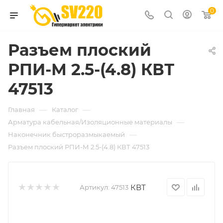
0
Разъем плоский
РПИ-М 2.5-(4.8) КВТ
47513
—
—
Главная
Каталог
—
Арматура кабельная/Изоляционные материалы
—
Наконечник быстроразмыкаемый
Разъем плоский РПИ-М 2.5-(4.8) КВТ 47513
КВТ
Артикул:
47513