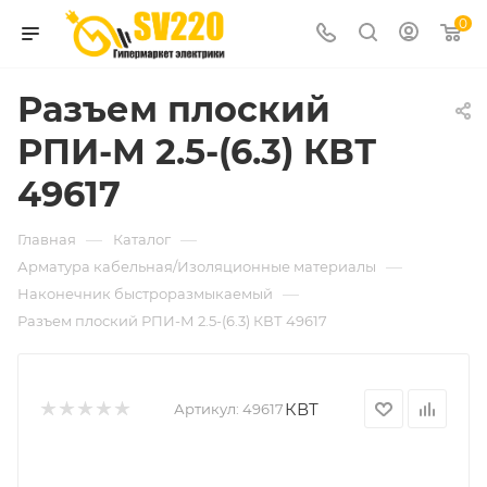
0
Разъем плоский
РПИ-М 2.5-(6.3) КВТ
49617
—
—
Главная
Каталог
—
Арматура кабельная/Изоляционные материалы
—
Наконечник быстроразмыкаемый
Разъем плоский РПИ-М 2.5-(6.3) КВТ 49617
КВТ
Артикул:
49617