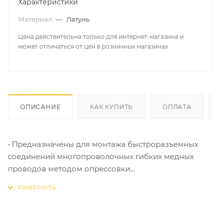
Характеристики
Материал
—
Латунь
Цена действительна только для интернет-магазина и
может отличаться от цен в розничных магазинах
ОПИСАНИЕ
КАК КУПИТЬ
ОПЛАТА
• Предназначены для монтажа быстроразъемных
соединений многопроволочных гибких медных
проводов методом опрессовки
• Материал изоляции: самозатухающий ПВХ.Класс V-
0 по UL94
• Термостойкость изоляции: 75 °C
• Материал разъема: латунь марки Л63