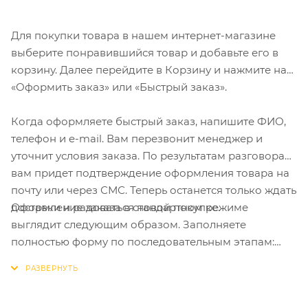
Для покупки товара в нашем интернет-магазине
выберите понравившийся товар и добавьте его в
корзину. Далее перейдите в Корзину и нажмите на
«Оформить заказ» или «Быстрый заказ».
Когда оформляете быстрый заказ, напишите ФИО,
телефон и e-mail. Вам перезвонит менеджер и
уточнит условия заказа. По результатам разговора
вам придет подтверждение оформления товара на
почту или через СМС. Теперь останется только ждать
Оформление заказа в стандартном режиме
доставки и радоваться новой покупке.
выглядит следующим образом. Заполняете
полностью форму по последовательным этапам:
адрес, способ доставки, оплаты, данные о себе.
Советуем в комментарии к заказу написать
информацию, которая поможет курьеру вас найти.