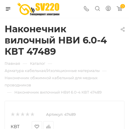
0
Наконечник
вилочный НВИ 6.0-4
КВТ 47489
—
—
Главная
Каталог
—
Арматура кабельная/Изоляционные материалы
Наконечник обжимной кабельный для медных
проводников
—
Наконечник вилочный НВИ 6.0-4 КВТ 47489
Артикул:
47489
КВТ