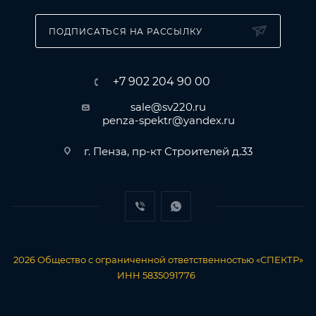
трубной части наконечников увеличивают
механическую прочность соединения с жилой
ПОДПИСАТЬСЯ НА РАССЫЛКУ
• Расширенные мультиразмерные диапазоны
опрессовки
• Опрессовка проводника поверх изолирующей
+7 902 204 90 00
манжеты
sale@sv220.ru
penza-spektr@yandex.ru
г. Пенза, пр-кт Строителей д.33
2026
Общество с ограниченной ответственностью «СПЕКТР»
ИНН 5835091776