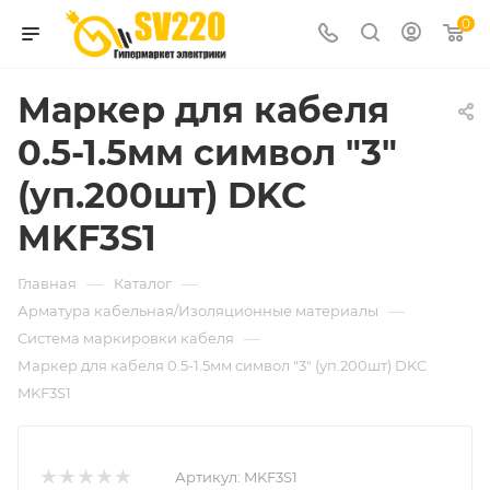
0
Маркер для кабеля
0.5-1.5мм символ "3"
(уп.200шт) DKC
MKF3S1
—
—
Главная
Каталог
—
Арматура кабельная/Изоляционные материалы
—
Система маркировки кабеля
Маркер для кабеля 0.5-1.5мм символ "3" (уп.200шт) DKC
MKF3S1
Артикул:
MKF3S1