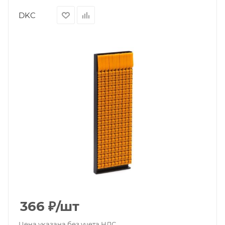
DKC
366
₽
/шт
Цена указана без учета НДС