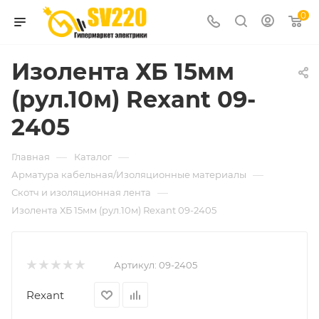
0
Изолента ХБ 15мм
(рул.10м) Rexant 09-
2405
—
—
Главная
Каталог
—
Арматура кабельная/Изоляционные материалы
—
Скотч и изоляционная лента
Изолента ХБ 15мм (рул.10м) Rexant 09-2405
Артикул:
09-2405
Rexant