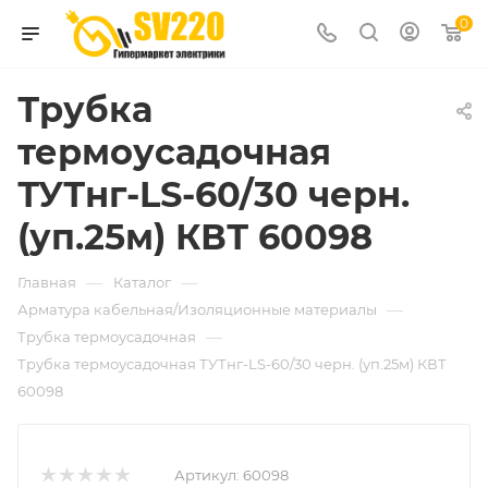
0
Трубка
термоусадочная
ТУТнг-LS-60/30 черн.
(уп.25м) КВТ 60098
—
—
Главная
Каталог
—
Арматура кабельная/Изоляционные материалы
—
Трубка термоусадочная
Трубка термоусадочная ТУТнг-LS-60/30 черн. (уп.25м) КВТ
60098
Артикул:
60098