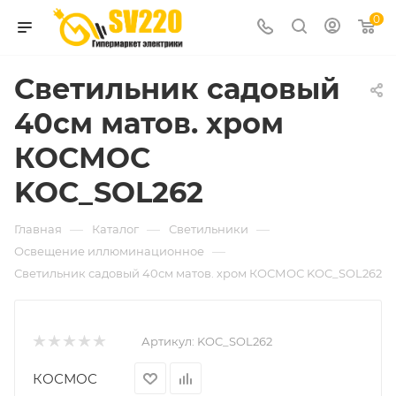
0
Светильник садовый
40см матов. хром
КОСМОС
KOC_SOL262
—
—
—
Главная
Каталог
Светильники
—
Освещение иллюминационное
Светильник садовый 40см матов. хром КОСМОС KOC_SOL262
Артикул:
KOC_SOL262
КОСМОС