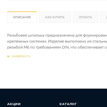
ОПИСАНИЕ
КАК КУПИТЬ
ОПЛАТА
Резьбовая шпилька предназначена для формирован
крепёжных системах. Изделие выполнено из стальных
резьбой М6 по требованиям DIN, что обеспечивает 
типоразмера. Гальваническое цинковое покрытие п
среды и позволяет применять шпильку в стандартны
Элемент используется при монтаже инженерных конст
крепёжных узлов с резьбовыми адаптерами. Диамет
оцинкованными и нержавеющими компонентами при
совместима с типовыми метизами — гайками, болта
обеспечивает соответствие проектным параметрам.
АКЦИИ
КАТАЛОГ