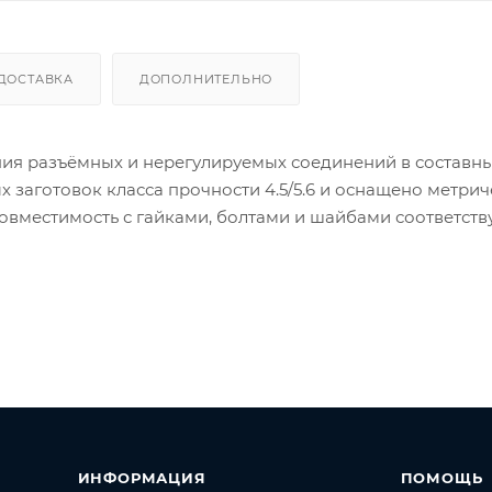
ДОСТАВКА
ДОПОЛНИТЕЛЬНО
ия разъёмных и нерегулируемых соединений в составн
 заготовок класса прочности 4.5/5.6 и оснащено метри
совместимость с гайками, болтами и шайбами соответст
овышает устойчивость поверхности к воздействию влаж
х климатических условиях.
рукций, кабельных трасс, подвесных опор, а также в со
р резьбы М6 обеспечивает корректную работу соединен
 соответствующем подборе пары материалов. Шпильк
ми и шайбами М6, что упрощает конфигурацию узла и
ИНФОРМАЦИЯ
ПОМОЩЬ