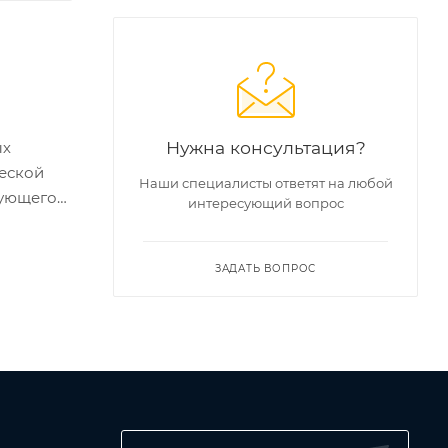
Нужна консультация?
ых
ческой
Наши специалисты ответят на любой
вующего
интересующий вопрос
ной
ЗАДАТЬ ВОПРОС
ставе
ия с
а