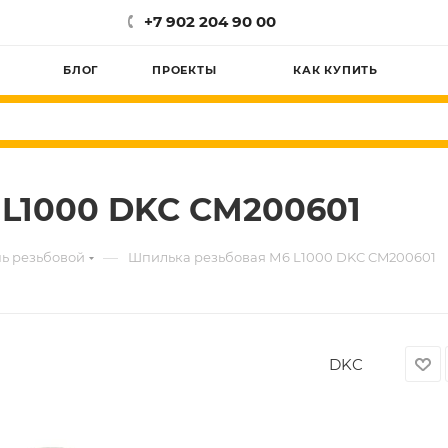
+7 902 204 90 00
БЛОГ
ПРОЕКТЫ
КАК КУПИТЬ
 L1000 DKC CM200601
—
ь резьбовой
Шпилька резьбовая М6 L1000 DKC CM200601
DKC