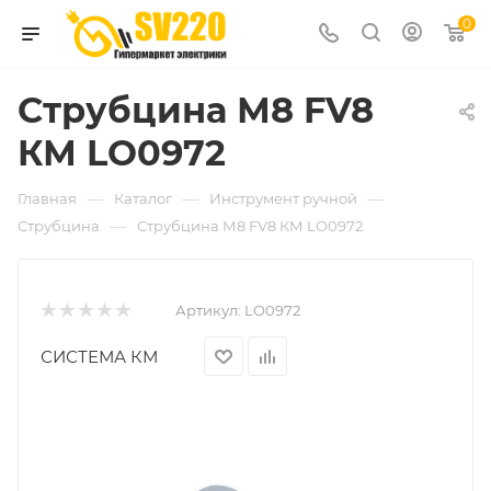
0
Струбцина М8 FV8
КМ LO0972
—
—
—
Главная
Каталог
Инструмент ручной
—
Струбцина
Струбцина М8 FV8 КМ LO0972
Артикул:
LO0972
СИСТЕМА КМ