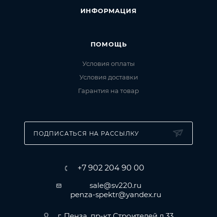
средах, в соответствии с ГОСТ 15150-69.
ИНФОРМАЦИЯ
ПОМОЩЬ
Условия оплаты
Условия доставки
Гарантия на товар
ПОДПИСАТЬСЯ НА РАССЫЛКУ
+7 902 204 90 00
sale@sv220.ru
penza-spektr@yandex.ru
г. Пенза, пр-кт Строителей д.33