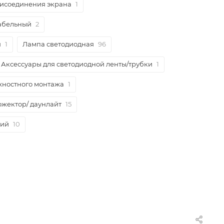
рисоединения экрана
1
абельный
2
я
1
Лампа светодиодная
96
Аксессуары для светодиодной ленты/трубки
1
хностного монтажа
1
ожектор/ даунлайт
15
кий
10