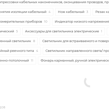
опрессовки кабельных наконечников, оконцевания проводов, п
снятия изоляции кабельный
4
Нож кабельный
3
Резак к
 измерительных приборов
10
Индикатор низкого напряжени
рический
5
Аксессуары для светильника электрические
1
тенный светильник
8
Светильник для встраиваемого и повер
йный реечного типа
4
Светильник направленного света/ пр
тенно-потолочный
11
Фонарь карманный, ручной электричес
ДОВ