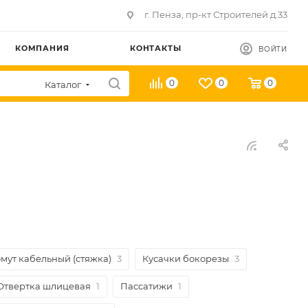
г. Пенза, пр-кт Строителей д.33
КОМПАНИЯ
КОНТАКТЫ
ВОЙТИ
0
0
0
Каталог
мут кабельный (стяжка)
3
Кусачки бокорезы
3
Отвертка шлицевая
1
Пассатижи
1